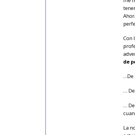
me h
tene
Ahor
perfe
Con l
profe
adve
de
p
…De 
… De
… De 
cuan
La n