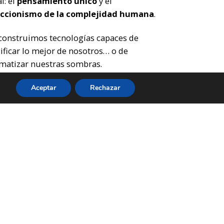
al:
el
pensamiento único
y el
ccionismo de la complejidad humana
.
construimos tecnologías capaces de
ificar lo mejor de nosotros…
o de
matizar nuestras sombras.
pre hemos creído que el futuro será
Aceptar
Rechazar
r que el presente, p
ero
1984
nos
erda algo incómodo:
uturo no mejora solo por avanzar.
ra cuando decidimos,
cientemente, cómo y para quién se
truye.
egunta ya no es si la tecnología puede
rlo realidad.
La pregunta es
¿queremos