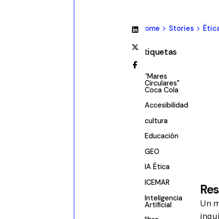
Home
Stories
Ética
Etiquetas
"Mares
Circulares"
Coca Cola
Accesibilidad
cultura
Educación
GEO
IA Ética
ICEMAR
Re
Inteligencia
Un m
Artificial
inqu