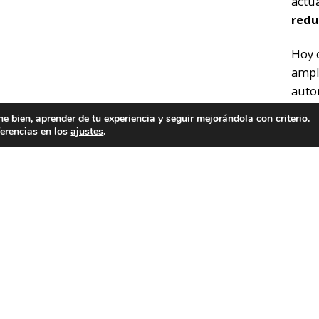
actu
redu
Hoy 
ampl
auto
bien, aprender de tu experiencia y seguir mejorándola con criterio.
Siem
ferencias en los
ajustes
.
mejo
recu
El f
Mejo
cons
cons
La pr
hace