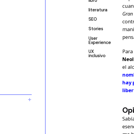
libro
cuan
literatura
Gran
SEO
contr
mani
Stories
pens
User
Experience
Para 
UX
inclusivo
Neo
el al
nomb
hay 
liber
Opi
Sabí
esenc