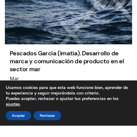
Pescados García (imatia). Desarrollo de
marca y comunicación de producto en el
sector mar
Mar
El impacto de la imagen como sello de distinción.
Usamos cookies para que esta web funcione bien, aprender de
tu experiencia y seguir mejorándola con criterio.
Puedes aceptar, rechazar o ajustar tus preferencias en los
ajustes
.
1
Aceptar
Rechazar
Etiquetas