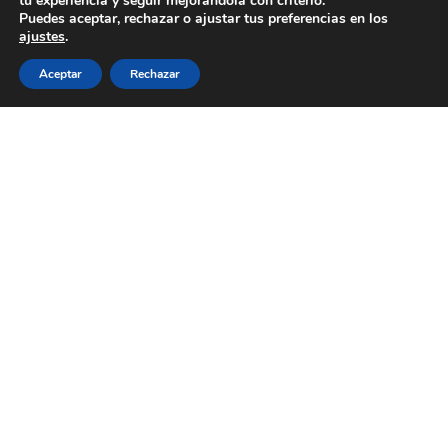
tu experiencia y seguir mejorándola con criterio.
Puedes aceptar, rechazar o ajustar tus preferencias en los
ajustes
.
Aceptar
Rechazar
Bikenta, Bioeconomía y gestión forestal
Medio ambiente
Revolucionamos la gestión forestal a través de la
experiencia de nuestros usuarios.
1
Etiquetas
"Mares Circulares" Coca Cola
Accesibilidad
cultura